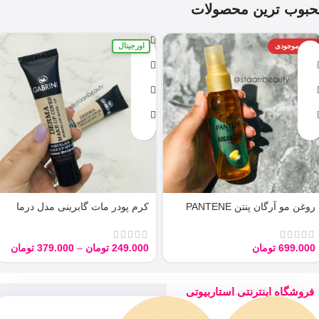
حبوب ترین محصولات
اورجینال
اتمام موجودی
روغن مو آرگان پنتن PANTENE
کرم پودر مات گابرینی مدل درما
ARGAN 100ML
Derma با حجم 40 میل
699.000
تومان
249.000
تومان
–
379.000
تومان
فروشگاه اینترنتی استاربیوتی