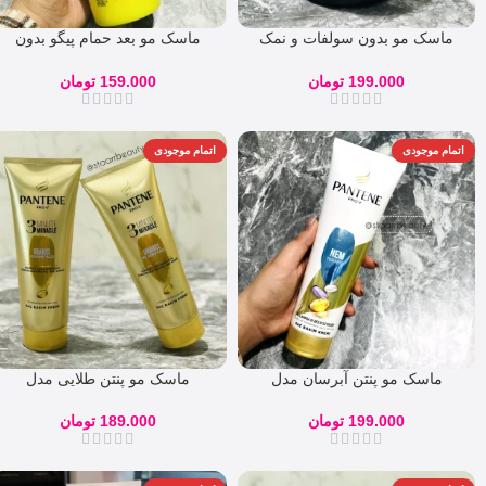
ماسک مو بدون سولفات و نمک
ماسک مو بعد حمام پیگو بدون
کراتینه بیومونتی
سولفات 440 میل
199.000
تومان
159.000
تومان
اتمام موجودی
اتمام موجودی
ماسک مو پنتن آبرسان مدل
ماسک مو پنتن طلایی مدل
PANTENE NEM TERAPISI
ONARICI ترمیم کننده
199.000
تومان
189.000
تومان