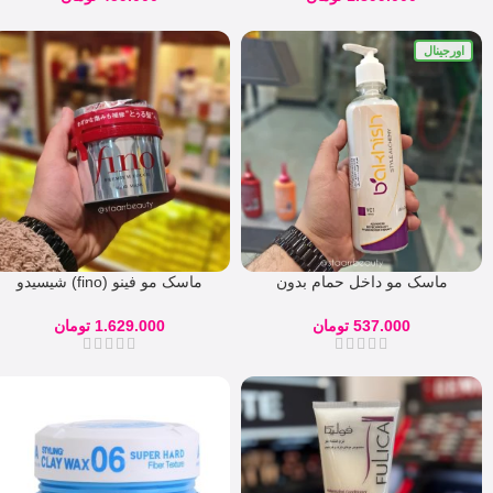
Conditioning Cream
اورجینال
ماسک مو داخل حمام بدون
ماسک مو فینو (fino) شیسیدو
سولفات باخیش
اصل ژاپن
537.000
تومان
1.629.000
تومان