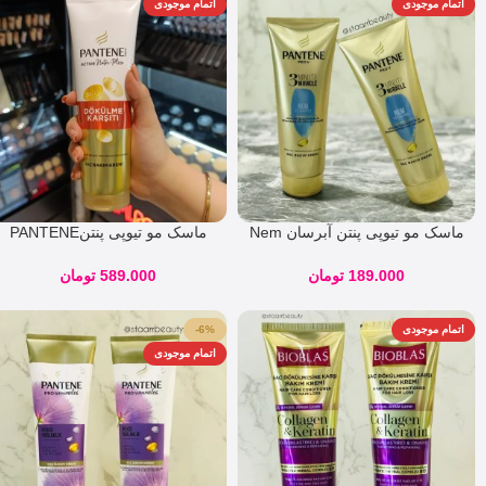
اتمام موجودی
اتمام موجودی
ماسک مو تیوپی پنتن آبرسان Nem
ماسک مو تیوپی پنتنPANTENE
Terapisi
مدل Dokulme Karsiti ضدریزش
حجم 275 میلی لیتر
189.000
تومان
589.000
تومان
اتمام موجودی
-6%
اتمام موجودی