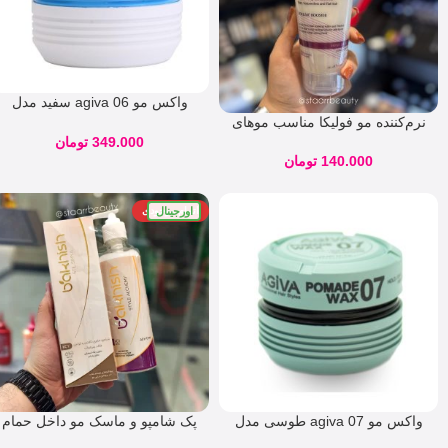
واکس مو agiva 06 سفید مدل
super hard حجم 175 میلی
نرم‌کننده مو فولیکا مناسب موهای
نازک و کم‌حجم
349.000
تومان
140.000
تومان
اورجینال
اتمام موجودی
واکس مو agiva 07 طوسی مدل
پک شامپو و ماسک مو داخل حمام
Pomade WAX حجم 175 میلی
باخیش