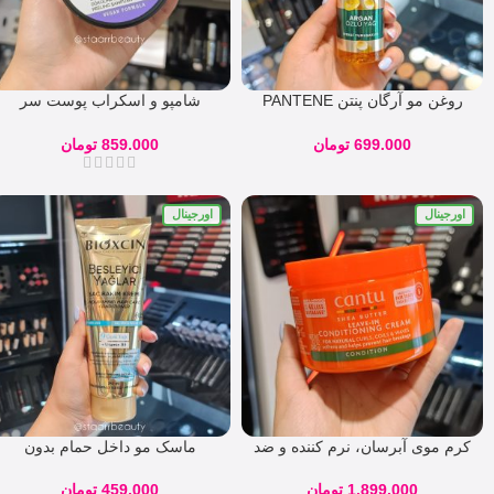
روغن مو آرگان پنتن PANTENE
شامپو و اسکراب پوست سر
ARGAN 100ML طرح جدید
بیوتین و کافئین اوربان
699.000
تومان
859.000
تومان
اورجینال
اورجینال
کرم موی آبرسان، نرم کننده و ضد
ماسک مو داخل حمام بدون
وز کانتو شی باتر 340 گرم Cantu
سولفات 9 گیاه بیوکسین
Shea Butter Leave-In
1.899.000
تومان
459.000
تومان