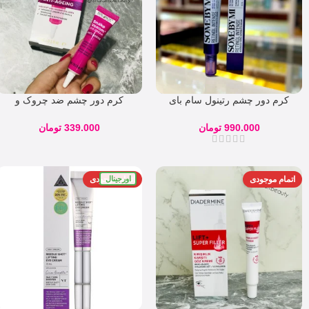
کرم دور چشم رتینول سام بای
کرم دور چشم ضد چروک و
می some by mi ضد چروک
جوانساز بالانس (سم مار) حجم
990.000
تومان
339.000
تومان
اورجینال
اتمام موجودی
اتمام موجودی