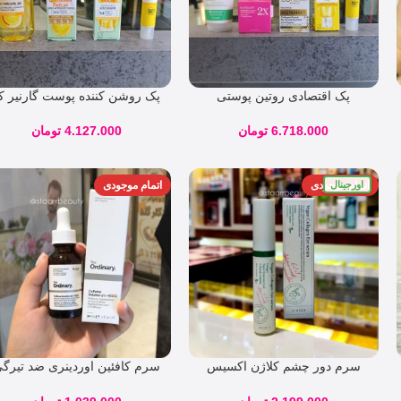
پک اقتصادی روتین پوستی
پک روشن کننده پوست گارنیر ک
جوانساز مناسب تمامی پوست ها
۰۵۶۷۴
( خشک ، نرمال ، چرب ) کد
6.718.000
تومان
4.127.000
تومان
64846
اورجینال
اتمام موجودی
اتمام موجودی
سرم دور چشم کلاژن اکسیس
سرم کافئین اوردینری ضد تیرگ
وای ضد چروک و روشن کننده
و پف زیر چشم