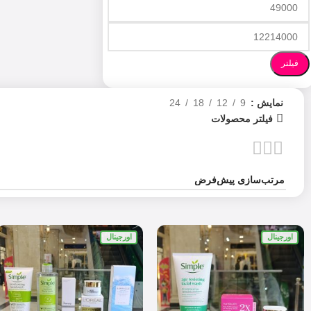
فیلتر
نمایش
9
12
18
24
فیلتر محصولات
اورجینال
اورجینال