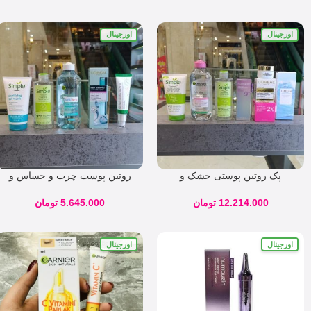
اورجینال
اورجینال
پک روتین پوستی خشک و
روتین پوست چرب و حساس و
جوانساز کد 05742
دارای لک کد ۷۹۴۷۵
12.214.000
تومان
5.645.000
تومان
اورجینال
اورجینال