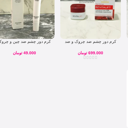
کرم دور چشم ضد چروک و ضد
کرم دور چشم ضد چین و چروک
پیری مدل Revitalift
سنانا
699.000
تومان
49.000
تومان