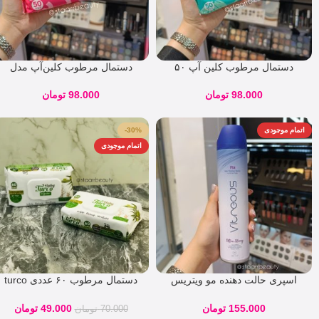
دستمال مرطوب کلین آپ ۵۰
دستمال مرطوب کلین‌آپ مدل
عددی مخصوص پوست‌های حساس
مرطوب‌کننده 50 عددی
98.000
تومان
98.000
تومان
اتمام موجودی
-30%
اتمام موجودی
اسپری حالت دهنده مو ویتریس
دستمال مرطوب ۶۰ عددی turco
۲۵۰ میل
baby تورکو بیبی
155.000
تومان
49.000
تومان
70.000
تومان