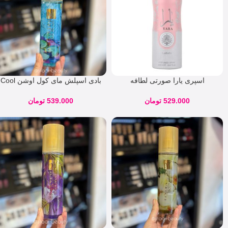
اسپری یارا صورتی لطافه
بادی اسپلش مای کول اوشن Cool
حجم200 میل
Ocean
529.000
تومان
539.000
تومان