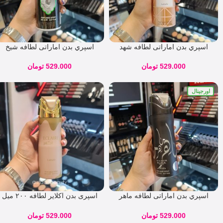
اسپري بدن اماراتی لطافه شهد
اسپري بدن اماراتی لطافه شیخ
SHAHD
الشیوخ SHEIKH SHUYUKH
529.000
تومان
529.000
تومان
اورجینال
اسپري بدن اماراتی لطافه ماهر
اسپری بدن اکلایر لطافه ۲۰۰ میل
سیاه MAAHIR BLACK
| رایحه شیرین وانیلی و دلنشین
529.000
تومان
529.000
تومان