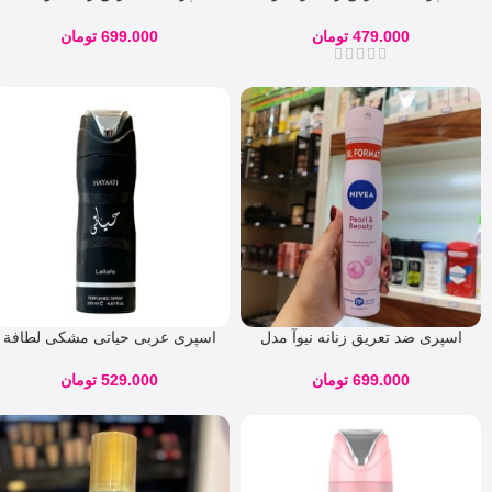
مدل shower fresh روسی
Double Effect حجم 200 میل
479.000
تومان
699.000
تومان
اسپری ضد تعریق زنانه نیوآ مدل
اسپری عربی حیاتی مشکی لطافة
Pearl & Beauty حجم 200 میل
حجم 200 میل
699.000
تومان
529.000
تومان