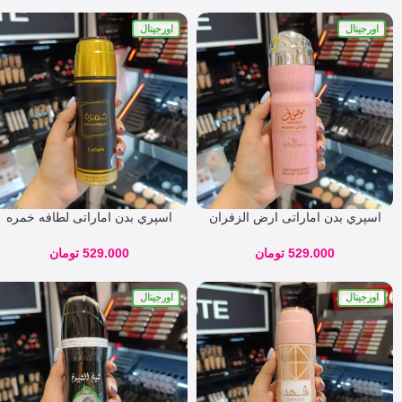
اورجینال
اورجینال
اسپري بدن اماراتی ارض الزفران
اسپري بدن اماراتی لطافه خمره
رایحه موصوف وردی
سیاه KHAMRAH
529.000
تومان
529.000
تومان
اورجینال
اورجینال