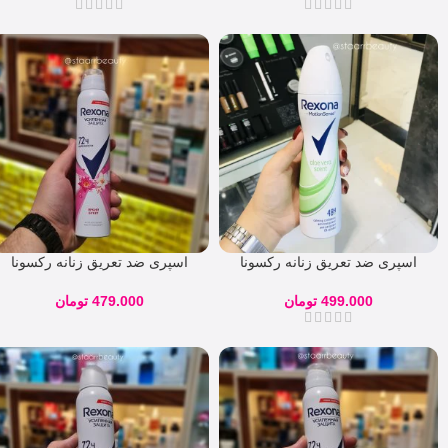
اسپری ضد تعریق زنانه رکسونا
اسپری ضد تعریق زنانه رکسونا
aloe Vera scene
مدل bright bouquet روسی
499.000
تومان
479.000
تومان