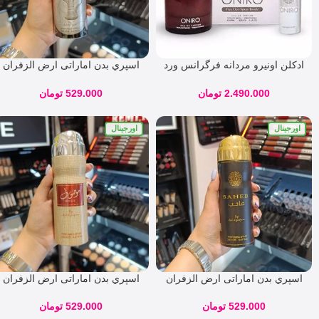
ادکلن اونیرو مردانه فرگرانس ورد
اسپري بدن اماراتی ارض الزفران
100 میل (همراه با اسپری)
رایحه درهم
(Oniro(Fragrance World
2.490.000
تومان
529.000
تومان
اورجینال
اورجینال
اسپري بدن اماراتی ارض الزفران
اسپري بدن اماراتی ارض الزفران
رایحه صاحب سیاه
رایحه موصوف
529.000
تومان
529.000
تومان