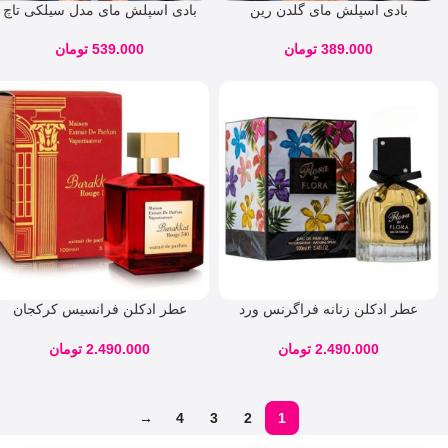
بادی اسپلش مای گلدن رین
بادی اسپلش مای مدل سیلکی تاچ
Silky Touch
Golden Rain
389.000
تومان
539.000
تومان
عطر ادکلن زنانه فراگرنس ورد
عطر ادکلن فرانسیس کرکجان
مدل فلورا بای فلورا flora by flora
باکارات رژ اکستریت فراگرنس
حجم 100 میلی لیتر
ورد (Maison Francis Kurkdjian
2.490.000
تومان
2.490.000
تومان
Baccarat Rouge 540 Extrait)
→
4
3
2
1