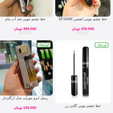
خط چشم مویی ایفسن EFSANE
خط چشم مویی ضد آب مای
339.000
تومان
489.000
تومان
اورجینال
اورجینال
ریمل ابرو مورلی مدل آرگان‌دار
خط چشم مویی گلدن رز
159.000
تومان
GOLDEN ROSE مدل VOLUME