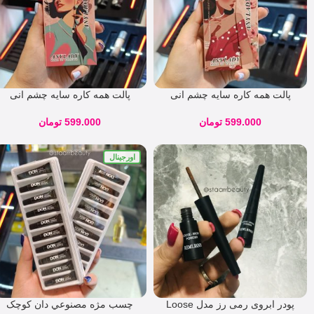
پالت همه کاره سایه چشم انی
پالت همه کاره سایه چشم انی
لیدی 01
لیدی 02
599.000
تومان
599.000
تومان
اورجینال
پودر ابروی رمی رز مدل Loose
چسب مژه مصنوعي دان کوچک