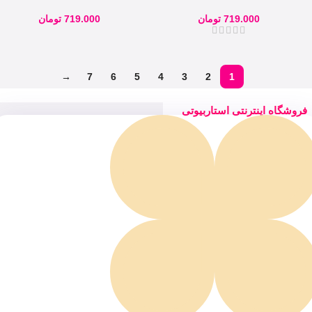
اسکندل scandal eyes
مدل اسکندل scandal eyes
719.000
تومان
719.000
تومان
→
7
6
5
4
3
2
1
فروشگاه اینترنتی استاربیوتی