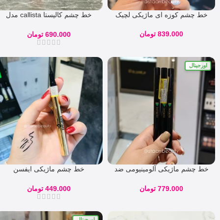
خط چشم كوزه ای ماژیکی لچیک
خط چشم کالیستا callista مدل
لاینر اند شیپر
839.000
تومان
690.000
تومان
اورجینال
خط چشم ماژیکی آلومینیومی ضد
خط چشم ماژیکی ایفسن
آب دیفکتو مدل Super Matte
EFSANE
779.000
تومان
449.000
تومان
اورجینال