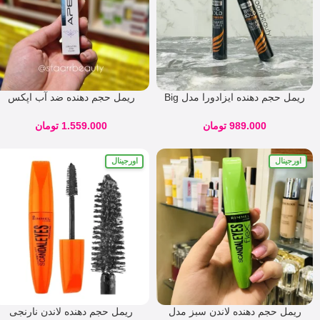
ریمل حجم دهنده ایزادورا مدل Big
ریمل حجم‌ دهنده ضد آب اپکس
Bold Extreme
مدل XXL
989.000
تومان
1.559.000
تومان
اورجینال
اورجینال
ریمل حجم دهنده لاندن سبز مدل
ریمل حجم دهنده لاندن نارنجی