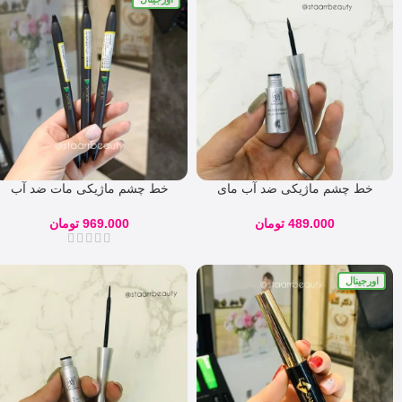
خط چشم ماژیکی ضد آب مای
خط چشم ماژیکی مات ضد آب
دیفکتو Super matte
489.000
تومان
969.000
تومان
اورجینال