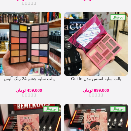
اورجینال
پالت سایه اسنس مدل Out In
پالت سایه چشم 24 رنگ آلیس
ALICE
The Wild 01
699.000
تومان
459.000
تومان
اورجینال
اورجینال