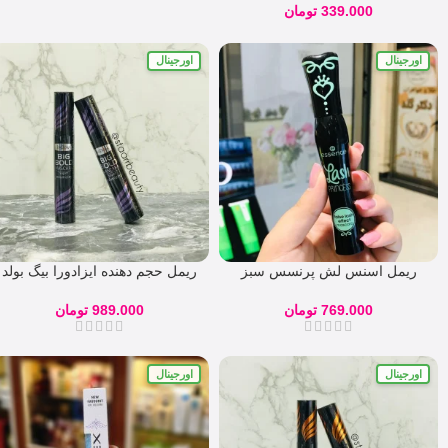
EYELINER
339.000
تومان
اورجینال
اورجینال
ریمل اسنس لش پرنسس سبز
ریمل حجم دهنده ایزادورا بیگ بولد
اصل
989.000
تومان
769.000
تومان
اورجینال
اورجینال