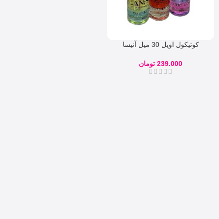
کوتیکول اویل 30 میل آنیسا
239.000
تومان