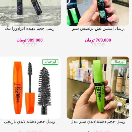
ریمل اسنس لش پرنسس سبز
ریمل حجم دهنده ایزادورا بیگ
اصل
بولد
769.000
تومان
989.000
تومان
اورجینال
اورجینال
ریمل حجم دهنده لاندن سبز مدل
ریمل حجم دهنده لاندن نارنجی
اسکندل scandal eyes
مدل اسکندل scandal eyes