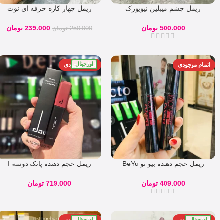
ریمل چشم میبلین نیویورک
ریمل چهار کاره حرفه ای نوت
MAYBELLINE newyork
(گیاهی) ضد حساسیت NOTE
REAL LOOK MASCARA
500.000
تومان
239.000
تومان
250.000
تومان
اورجینال
اتمام موجودی
اتمام موجودی
ریمل حجم دهنده بیو نو BeYu
ریمل حجم دهنده پانک دوسه ا
Doucce Punk Volumizer M
VOLUME NOW
409.000
تومان
719.000
تومان
اورجینال
اورجینال
اتمام موجودی
اتمام موجودی