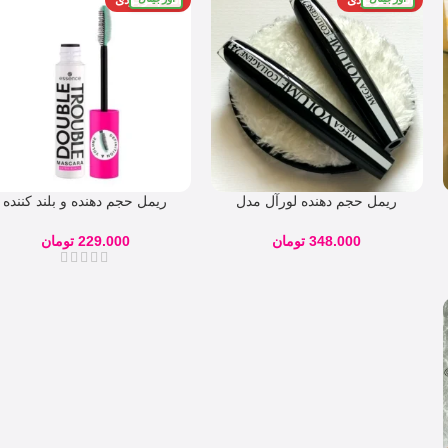
ریمل حجم دهنده لورآل مدل
ریمل حجم دهنده و بلند کننده
Mega Volume Collagene 24H
خیلی مشکی اسنس Double
348.000
تومان
229.000
تومان