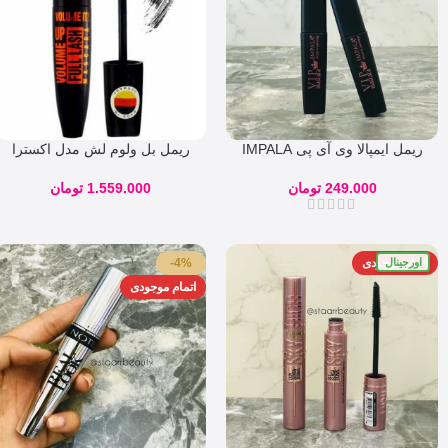
ریمل ایمپالا وی آی پی IMPALA
ریمل بل ولوم لش مدل اکسترا
VIP Mascara
ولوم اصل آلمان – bell l
249.000
تومان
1.559.000
تومان
اورجینال
اتمام موجودی
-4%
اتمام موجودی