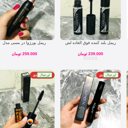
ریمل بلند کننده فوق العاده لش
ریمل بورژوا در مسی مدل
کد نوت NOTE LASH
VOLUME GLAMOUR
MASCARA
239.000
تومان
259.000
تومان
اورجینال
اورجینال
اتمام موجودی
اتمام موجودی