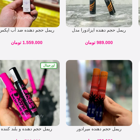
ریمل حجم دهنده ایزادورا مدل
ریمل حجم‌ دهنده ضد آب اپکس
Big Bold Extreme
مدل XXL
989.000
تومان
1.559.000
تومان
اورجینال
ریمل حجم دهنده میرادور
ریمل حجم دهنده و بلند کننده
اسنس مشکی و صورتی