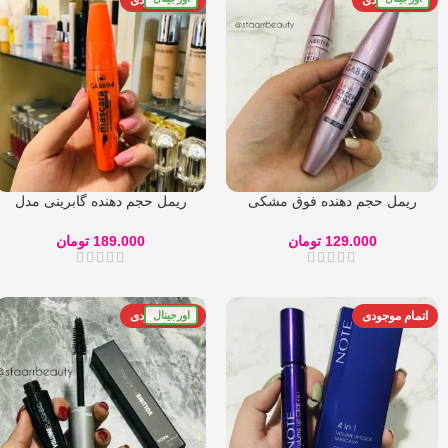
ریمل حجم دهنده فوق مشکی
ریمل حجم دهنده گابرینی مدل
Lash Exceptional گابرینی
mascara longlash
129.000
تومان
189.000
تومان
اورجینال
اتمام موجودی
اتمام موجودی