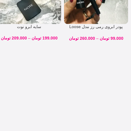
پودر ابروی رمی رز مدل Loose
سایه ابرو نوت
Brow Powder REMI ROOS
Loose Brow Powder
199.000
تومان
–
209.000
تومان
99.000
تومان
–
260.000
تومان