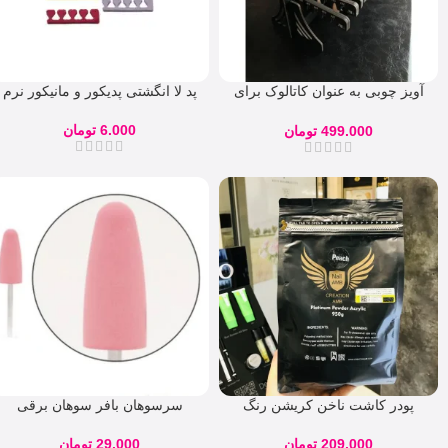
آویز چوبی به عنوان کاتالوک برای
پد لا انگشتی پدیکور و مانیکور نرم
لاک ژل
6.000
تومان
499.000
تومان
پودر کاشت ناخن کریشن رنگ
سرسوهان بافر سوهان برقی
هلویی
29.000
تومان
209.000
تومان