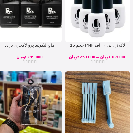
لاک ژل پی ان اف PNF حجم 15
مایع لیکوئید پرو لاکچری برای
میل
کاشت پودر ناخن
169.000
تومان
–
259.000
تومان
299.000
تومان