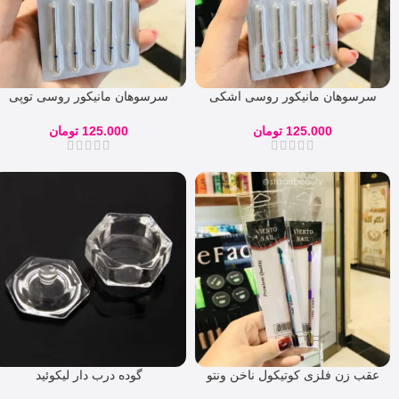
سرسوهان مانیکور روسی اشکی
سرسوهان مانیکور روسی توپی
نوار قرمز VLADMIVA
نوار آبی VLADMIVA
125.000
تومان
125.000
تومان
عقب زن فلزی کوتیکول ناخن ونتو
گوده درب دار لیکوئید