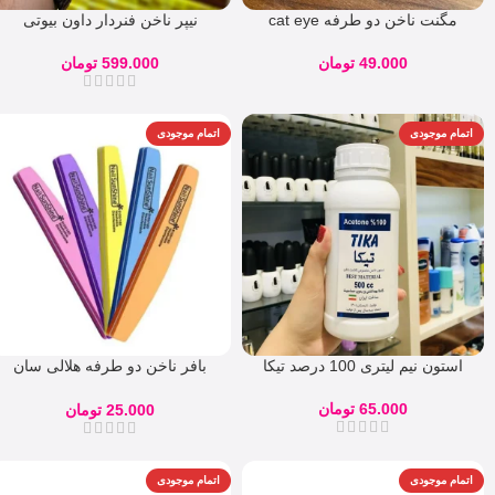
مگنت ناخن دو طرفه cat eye
نیپر ناخن فنردار داون بیوتی
دیاموند Down Beauty استیل 6
میل
49.000
تومان
599.000
تومان
اتمام موجودی
اتمام موجودی
استون نیم لیتری 100 درصد تیکا
بافر ناخن دو طرفه هلالی سان
شاین sunshine
65.000
تومان
25.000
تومان
اتمام موجودی
اتمام موجودی