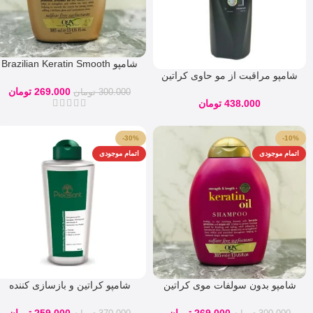
شامپو Brazilian Keratin Smooth
شامپو مراقبت از مو حاوی کراتین
او جی ایکس Ogx Ogx Ever
سانسیلک 600 میلی
Straightening Brazilian Keratin
269.000
تومان
300.000
تومان
438.000
تومان
Smooth Shampoo
-30%
-10%
اتمام موجودی
اتمام موجودی
شامپو بدون سولفات موی کراتین
شامپو كراتین و بازسازی كننده
او جی ایکس Ogx Anti Breakage
پلزنت
Keratin Oil shampoo
269.000
تومان
259.000
تومان