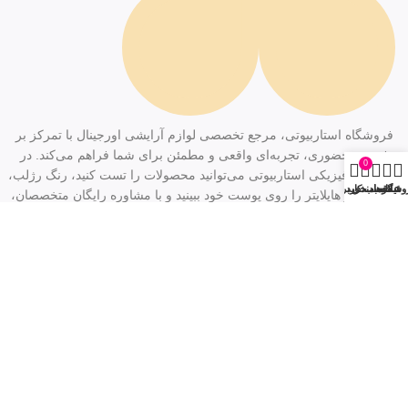
فروشگاه استاربیوتی، مرجع تخصصی لوازم آرایشی اورجینال با تمرکز بر
فروش حضوری، تجربه‌ای واقعی و مطمئن برای شما فراهم می‌کند. در
0
فروشگاه فیزیکی استاربیوتی می‌توانید محصولات را تست کنید، رنگ رژلب،
وشگاه
فیلترها
علاقه مندی
سبد خرید
حساب کاربری من
کرم‌پودر و هایلایتر را روی پوست خود ببینید و با مشاوره رایگان متخصصان،
انتخابی دقیق و مناسب داشته باشید. تمام کالاها ۱۰۰٪ اورجینال با گارانتی
معتبر و برندهایی مثل مک، نارس، دیور، شی‌گلم و کلینیک در دسترس است.
زیبایی‌تان را با اطمینان در استاربیوتی تجربه کنید!