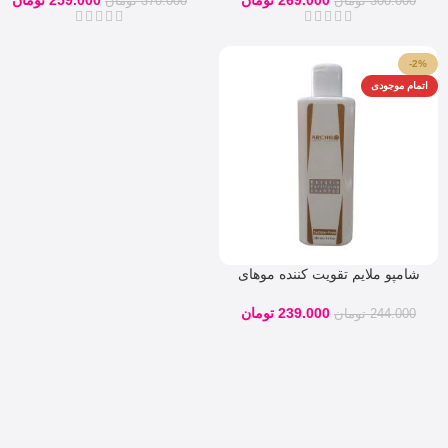
300.000
تومان
370.000
تومان
-2%
اتمام موجودی
شامپو ملایم تقویت کننده موهای
کراتین 285 میلی لیتر آرچیلو
239.000
تومان
244.000
تومان