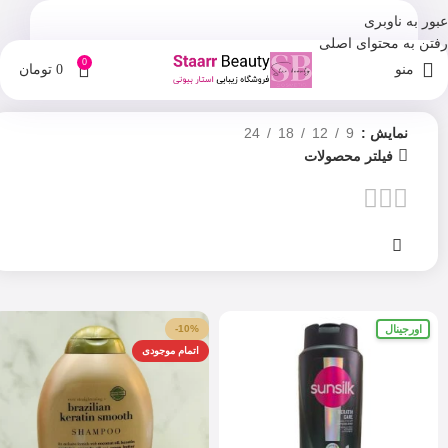
عبور به ناوبری
رفتن به محتوای اصلی
0
منو
0
تومان
نمایش
9
12
18
24
فیلتر محصولات
اورجینال
-10%
اتمام موجودی