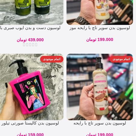
لوسیون بدن سوپر تاچ با رایحه موز
لوسیون دست و بدن ایوب صبری با
روغن زیتون Eyup Sabr
199.000
تومان
439.000
تومان
اتمام موجودی
اتمام موجودی
لوسیون بدن سوپر تاچ با رایحه
لوسیون بدن کالیستا صورتی تیلور
نوتلا
حجم 400 میل
199.000
تومان
159.000
تومان