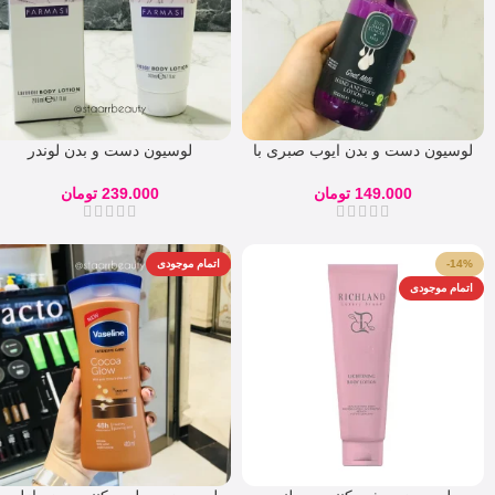
لوسیون دست و بدن ایوب صبری با
لوسیون دست و بدن لوندر
شیر بز Eyup Sabri
فارماسی 200 میل
149.000
تومان
239.000
تومان
-14%
اتمام موجودی
اتمام موجودی