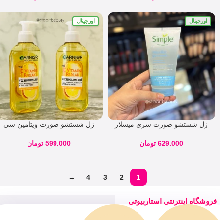
اورجینال
اورجینال
ژل شستشو صورت سری میسلار
ژل شستشو صورت ویتامین سی
سیمپل مدل واتر بوست ۱۵۰ میل
گارنیر
629.000
تومان
599.000
تومان
→
4
3
2
1
فروشگاه اینترنتی استاربیوتی