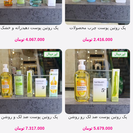
پک روتین پوست چرب محصولات
پک روتین پوست دهیدراته و خشک
سیمپل کد ۸۷۹۶۵
کد 05863
2.416.000
تومان
4.067.000
تومان
اورجینال
اورجینال
پک روتین پوست ضد لک رو روشن
پک روتین پوست ضد لک و روشن
کننده مناسب تمامی پوست ها (
کننده قوی مناسب تمامی پوست
چرب ، نرمال ، خشک )کد 05872
ها (‌خشک ، نرمال ، چرب) 05835
5.679.000
تومان
7.317.000
تومان