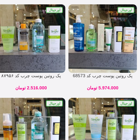
اورجینال
اورجینال
پک روتین پوست چرب کد 68573
پک‌ روتین پوست چرب کد ۸۷۹۵۶
5.974.000
تومان
2.516.000
تومان
اورجینال
اورجینال