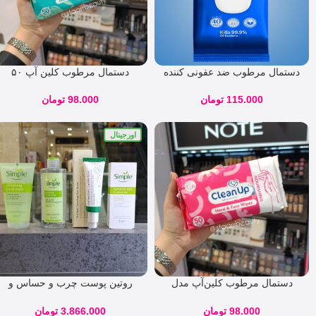
دستمال مرطوب ضد عفونی کننده
دستمال مرطوب کلین آپ ۵۰
و پاک‌ کننده نیوساد 40 برگی
عددی مخصوص پوست‌های حساس
115.000
تومان
98.000
تومان
اورجینال
دستمال مرطوب کلین‌آپ مدل
روتین پوست چرب و حساس و
مرطوب‌کننده 50 عددی
دارای لک کد ۷۹۴۷۵
98.000
تومان
3.866.000
تومان