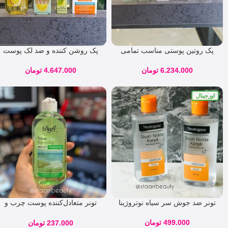
پک روتین پوستی مناسب تمامی
پک روشن کننده و ضد لک پوست
پوست ها (‌خشک ، نرمال ، چرب)
قوی کد ۰۵۶۷۴
کد ۷۹۶۵۴
6.234.000
تومان
4.647.000
تومان
اورجینال
تونر ضد جوش سر سیاه نوتروژینا
تونر متعادل‌کننده پوست چرب و
مختلط دافی حاوی نیاسینامید
499.000
تومان
237.000
تومان