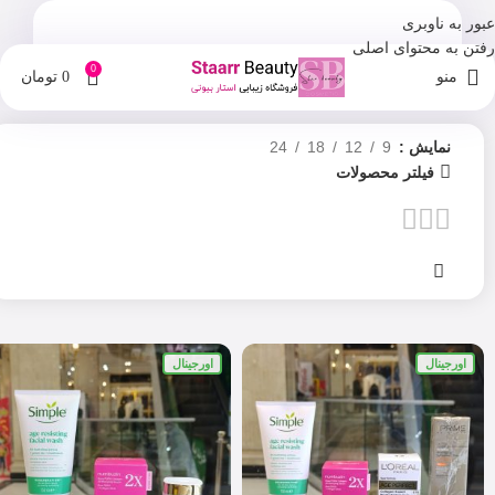
عبور به ناوبری
رفتن به محتوای اصلی
0
منو
0
تومان
نمایش
9
12
18
24
فیلتر محصولات
اورجینال
اورجینال