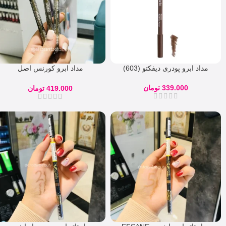
مداد ابرو پودری دیفکتو (603)
مداد ابرو کورنس اصل
CORENCE
339.000
تومان
419.000
تومان