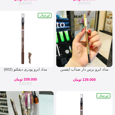
اورجینال
مداد ابرو برس دار ضدآب ایفسن
مداد ابرو پودری دیفکتو (602)
EFSANE شماره 05
339.000
تومان
139.000
تومان
اورجینال