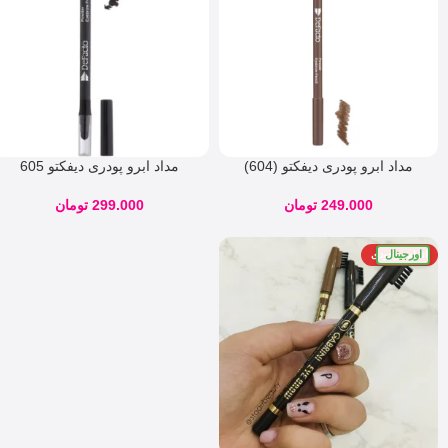
مداد ابرو پودری دیفکتو (604)
مداد ابرو پودری دیفکتو 605
249.000
تومان
299.000
تومان
اورجینال
اتمام موجودی