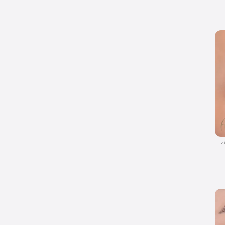
اعته،