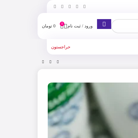
0
ورود / ثبت نام
0
تومان
حراجستون
ل Nourishing Care حجم 350 میلی