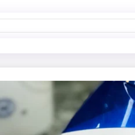
خانه
فروشگاه
شامپو
شامپو هد اند شولدرز با عصاره اسطوخودوس مد