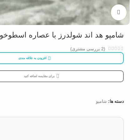
بزرگنمایی تصویر
شامپو هد اند شولدرز با عصاره اسطوخودوس مدل urishing Care
(
2
بررسی مشتری)
افزودن به علاقه مندی
برای مقایسه اضافه کنید
دسته ها:
شامپو