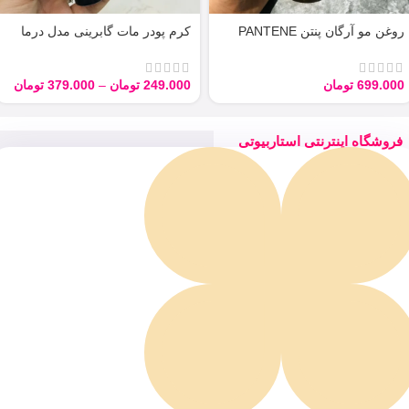
روغن مو آرگان پنتن PANTENE
کرم پودر مات گابرینی مدل درما
ARGAN 100ML
Derma با حجم 40 میل
699.000
تومان
249.000
تومان
–
379.000
تومان
فروشگاه اینترنتی استاربیوتی