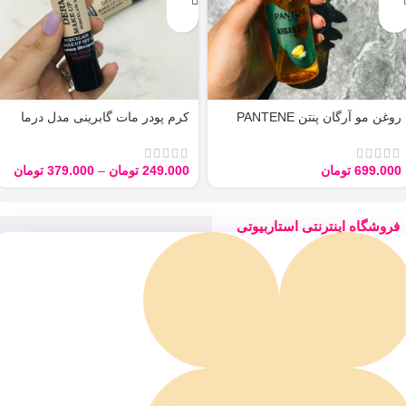
روغن مو آرگان پنتن PANTENE
کرم پودر مات گابرینی مدل درما
ARGAN 100ML
Derma با حجم 40 میل
699.000
تومان
249.000
تومان
–
379.000
تومان
فروشگاه اینترنتی استاربیوتی