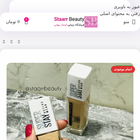
عبور به ناوبری
رفتن به محتوای اصلی
0
منو
0
تومان
خانه
فروشگاه
آرایش صورت
اورجینال
اتمام موجودی