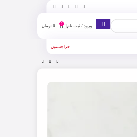
0
ورود / ثبت نام
0
تومان
حراجستون
کانسیلر اورجینال میبلین سری Instant Anti Age Eraser