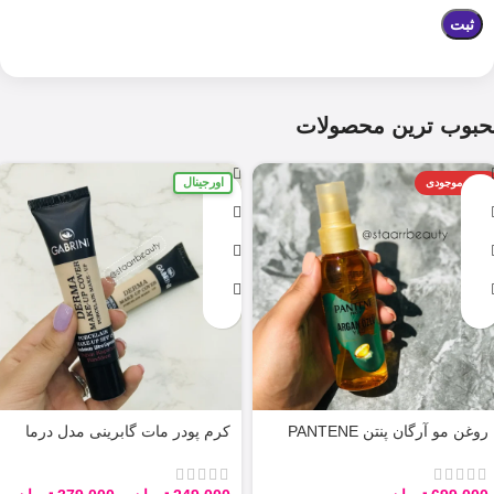
حبوب ترین محصولات
اورجینال
اتمام موجودی
روغن مو آرگان پنتن PANTENE
کرم پودر مات گابرینی مدل درما
ARGAN 100ML
Derma با حجم 40 میل