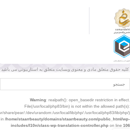
کلیه حقوق متعلق مادی و معنوی وبسایت متعلق به استاربیوتی می باشد
Warning
: realpath(): open_basedir restriction in effect.
File(/usr/local/php83/bin) is not within the allowed path(s):
r/share/pear/:/dev/urandom:/usr/local/lib/php/:/usr/local/php83/lib/php/)
in
/home/staarrbeauty/domains/staarrbeauty.com/public_html/wp-
includes/l10n/class-wp-translation-controller.php
on line
106