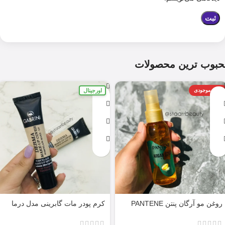
حبوب ترین محصولات
اورجینال
اتمام موجودی
روغن مو آرگان پنتن PANTENE
کرم پودر مات گابرینی مدل درما
ARGAN 100ML
Derma با حجم 40 میل