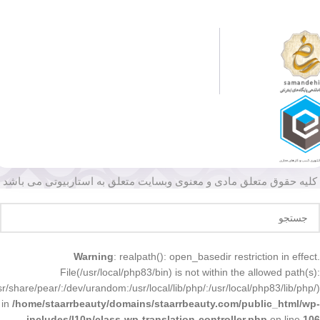
کلیه حقوق متعلق مادی و معنوی وبسایت متعلق به استاربیوتی می باشد
Warning
: realpath(): open_basedir restriction in effect.
File(/usr/local/php83/bin) is not within the allowed path(s):
r/share/pear/:/dev/urandom:/usr/local/lib/php/:/usr/local/php83/lib/php/)
in
/home/staarrbeauty/domains/staarrbeauty.com/public_html/wp-
includes/l10n/class-wp-translation-controller.php
on line
106