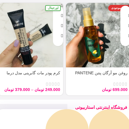
اورجینال
اتمام موجودی
روغن مو آرگان پنتن PANTENE
کرم پودر مات گابرینی مدل درما
ARGAN 100ML
Derma با حجم 40 میل
699.000
تومان
249.000
تومان
–
379.000
تومان
فروشگاه اینترنتی استاربیوتی