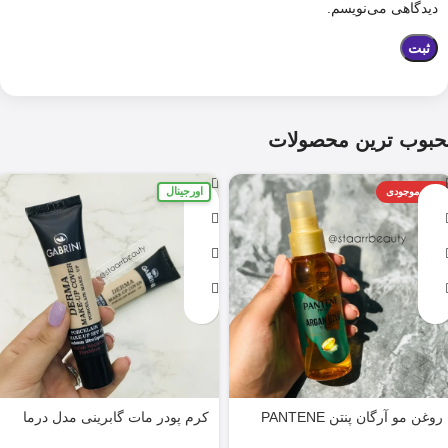
دیدگاهی می‌نویسم.
حبوب ترین محصولات
اورجینال
اتمام موجودی
روغن مو آرگان پنتن PANTENE
کرم پودر مات گابرینی مدل درما
ARGAN 100ML
Derma با حجم 40 میل