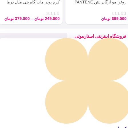
روغن مو آرگان پنتن PANTENE
کرم پودر مات گابرینی مدل درما
ARGAN 100ML
Derma با حجم 40 میل
699.000
تومان
249.000
تومان
–
379.000
تومان
فروشگاه اینترنتی استاربیوتی