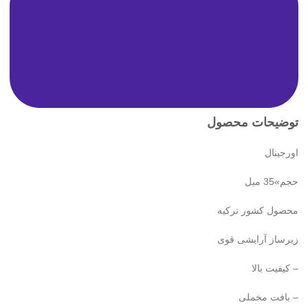
توضیحات محصول
اورجینال
حجم»35 میل
محصول کشور ترکیه
زیرساز آرایشی قوی
– کیفیت بالا
– بافت مخملی