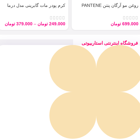
روغن مو آرگان پنتن PANTENE
کرم پودر مات گابرینی مدل درما
ARGAN 100ML
Derma با حجم 40 میل
699.000
تومان
249.000
تومان
–
379.000
تومان
فروشگاه اینترنتی استاربیوتی