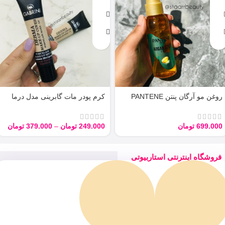
روغن مو آرگان پنتن PANTENE
کرم پودر مات گابرینی مدل درما
ARGAN 100ML
Derma با حجم 40 میل
699.000
تومان
249.000
تومان
–
379.000
تومان
فروشگاه اینترنتی استاربیوتی