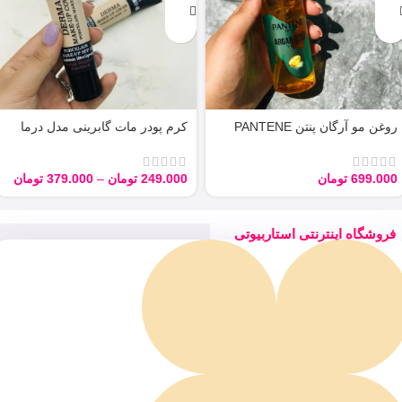
روغن مو آرگان پنتن PANTENE
کرم پودر مات گابرینی مدل درما
ARGAN 100ML
Derma با حجم 40 میل
699.000
تومان
249.000
تومان
–
379.000
تومان
فروشگاه اینترنتی استاربیوتی