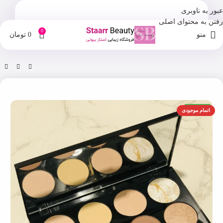
عبور به ناوبری
رفتن به محتوای اصلی
0
منو
0
تومان
خانه
فروشگاه
آرایش صورت
اورجینال
اتمام موجودی