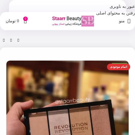
عبور به ناوبری
رفتن به محتوای اصلی
0
منو
0
تومان
خانه
فروشگاه
آرایش صورت
اورجینال
اتمام موجودی