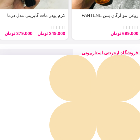
روغن مو آرگان پنتن PANTENE
کرم پودر مات گابرینی مدل درما
ARGAN 100ML
Derma با حجم 40 میل
699.000
تومان
249.000
تومان
–
379.000
تومان
فروشگاه اینترنتی استاربیوتی