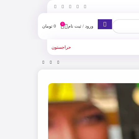
0
ورود / ثبت نام
0
تومان
حراجستون
 ابرو
پالت سایه ۹ تایی دودو گرل dodo girl شماره 02