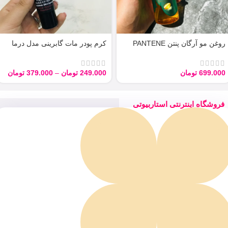
روغن مو آرگان پنتن PANTENE
کرم پودر مات گابرینی مدل درما
ARGAN 100ML
Derma با حجم 40 میل
699.000
تومان
249.000
تومان
–
379.000
تومان
فروشگاه اینترنتی استاربیوتی