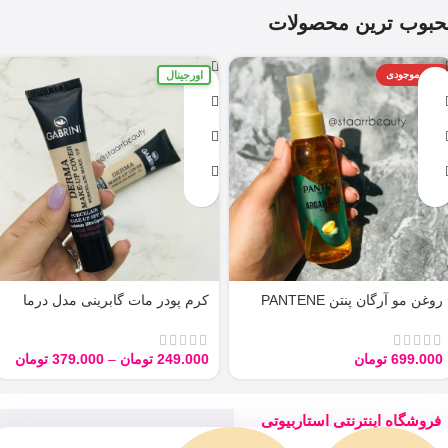
حبوب ترین محصولات
اورجینال
اتمام موجودی
روغن مو آرگان پنتن PANTENE
کرم پودر مات گابرینی مدل درما
ARGAN 100ML
Derma با حجم 40 میل
699.000
تومان
249.000
تومان
–
379.000
تومان
فروشگاه اینترنتی استاربیوتی