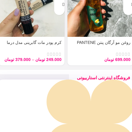
روغن مو آرگان پنتن PANTENE
کرم پودر مات گابرینی مدل درما
ARGAN 100ML
Derma با حجم 40 میل
699.000
تومان
249.000
تومان
–
379.000
تومان
فروشگاه اینترنتی استاربیوتی