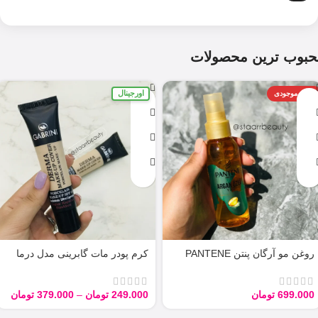
حبوب ترین محصولات
اورجینال
اتمام موجودی
روغن مو آرگان پنتن PANTENE
کرم پودر مات گابرینی مدل درما
ARGAN 100ML
Derma با حجم 40 میل
699.000
تومان
249.000
تومان
–
379.000
تومان