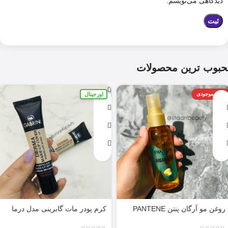
دیدگاهی می‌نویسم.
حبوب ترین محصولات
اورجینال
اتمام موجودی
روغن مو آرگان پنتن PANTENE
کرم پودر مات گابرینی مدل درما
ARGAN 100ML
Derma با حجم 40 میل