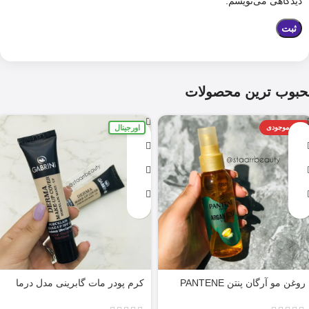
دیدگاهی می‌نویسم.
حبوب ترین محصولات
اورجینال
اتمام موجودی
روغن مو آرگان پنتن PANTENE
کرم پودر مات گابرینی مدل درما
ARGAN 100ML
Derma با حجم 40 میل