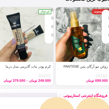
اورجینال
اتمام موجودی
روغن مو آرگان پنتن PANTENE
کرم پودر مات گابرینی مدل درما
ARGAN 100ML
Derma با حجم 40 میل
699.000
تومان
249.000
تومان
–
379.000
تومان
فروشگاه اینترنتی استاربیوتی