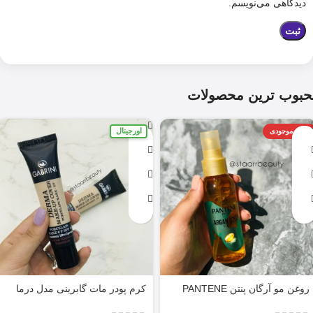
دیدگاهی می‌نویسم.
حبوب ترین محصولات
اورجینال
اتمام موجودی
روغن مو آرگان پنتن PANTENE
کرم پودر مات گابرینی مدل درما
ARGAN 100ML
Derma با حجم 40 میل