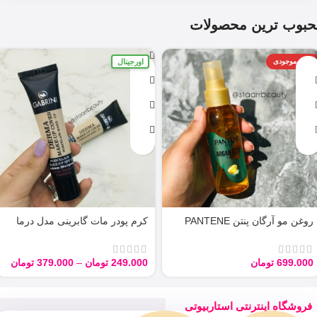
حبوب ترین محصولات
اورجینال
اتمام موجودی
روغن مو آرگان پنتن PANTENE
کرم پودر مات گابرینی مدل درما
ARGAN 100ML
Derma با حجم 40 میل
699.000
تومان
249.000
تومان
–
379.000
تومان
فروشگاه اینترنتی استاربیوتی