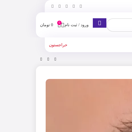
0
ورود / ثبت نام
0
تومان
حراجستون
شم و ابرو
لنز رنگی فصلی هرا 500 ساعته، شماره 18