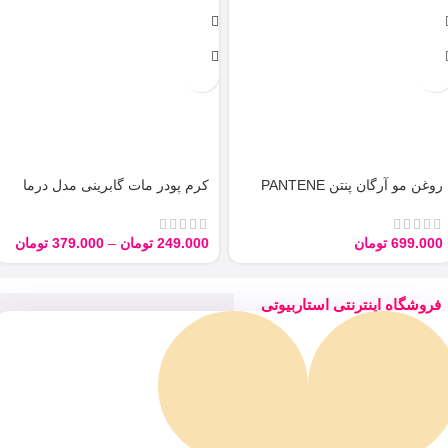
روغن مو آرگان پنتن PANTENE
کرم پودر مات گابرینی مدل درما
ARGAN 100ML
Derma با حجم 40 میل
699.000
تومان
249.000
تومان
–
379.000
تومان
فروشگاه اینترنتی استاربیوتی