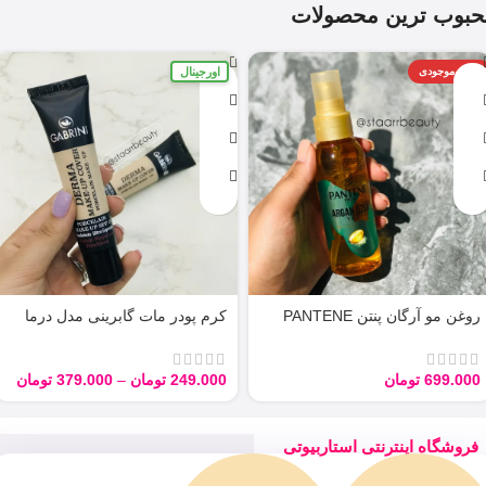
حبوب ترین محصولات
اورجینال
اتمام موجودی
روغن مو آرگان پنتن PANTENE
کرم پودر مات گابرینی مدل درما
ARGAN 100ML
Derma با حجم 40 میل
699.000
تومان
249.000
تومان
–
379.000
تومان
فروشگاه اینترنتی استاربیوتی