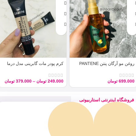
روغن مو آرگان پنتن PANTENE
کرم پودر مات گابرینی مدل درما
ARGAN 100ML
Derma با حجم 40 میل
699.000
تومان
249.000
تومان
–
379.000
تومان
فروشگاه اینترنتی استاربیوتی