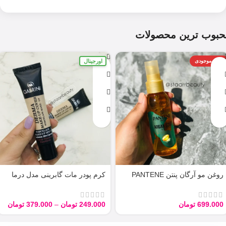
حبوب ترین محصولات
اورجینال
اتمام موجودی
روغن مو آرگان پنتن PANTENE
کرم پودر مات گابرینی مدل درما
ARGAN 100ML
Derma با حجم 40 میل
699.000
تومان
249.000
تومان
–
379.000
تومان