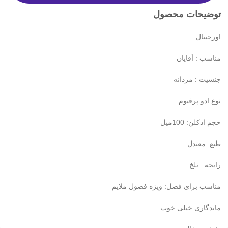
توضیحات محصول
اورجینال
مناسب : آقایان
جنسیت : مردانه
نوع:ادو پرفیوم
حجم ادکلن: 100میل
طبع: معتدل
رایحه : تلخ
مناسب برای فصل: ویژه فصول ملایم
ماندگاری:خیلی خوب