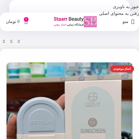
عبور به ناوبری
رفتن به محتوای اصلی
0
منو
0
تومان
خانه
فروشگاه
ضد آفتاب
اورجینال
اتمام موجودی