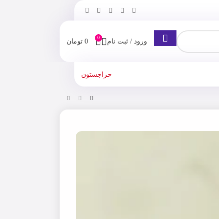
0
ورود / ثبت نام
0
تومان
حراجستون
فروشگاه
شامپو
شامپو میوه اگاوه ضد مو خوره مائویی