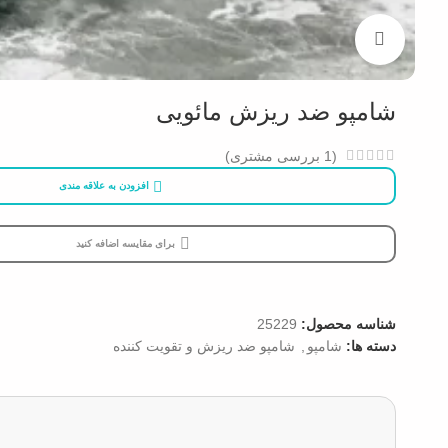
بزرگنمایی تصویر
شامپو ضد ریزش مائویی
(
1
بررسی مشتری)
افزودن به علاقه مندی
برای مقایسه اضافه کنید
شناسه محصول:
25229
دسته ها:
شامپو
,
شامپو ضد ریزش و تقویت کننده