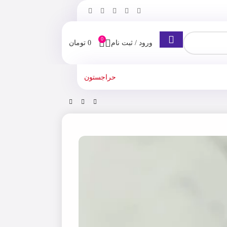
0
ورود / ثبت نام
0
تومان
حراجستون
خانه
فروشگاه
شامپو
شامپو ضد ریزش مائویی