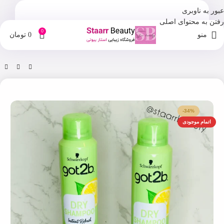
عبور به ناوبری
رفتن به محتوای اصلی
0
منو
0
تومان
خانه
فروشگاه
شامپو
-34%
اتمام موجودی