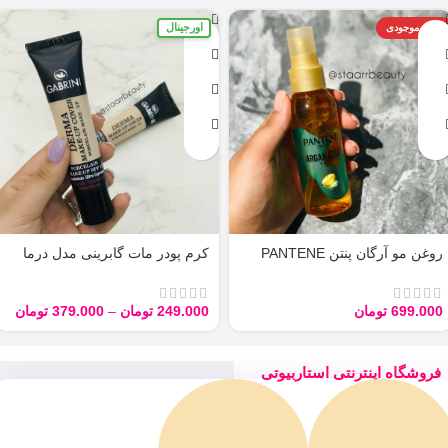
اورجینال
اتمام موجودی
روغن مو آرگان پنتن PANTENE
کرم پودر مات گابرینی مدل درما
ARGAN 100ML
Derma با حجم 40 میل
699.000
تومان
249.000
تومان
–
379.000
تومان
فروشگاه اینترنتی استاربیوتی