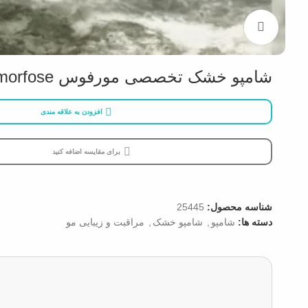
بزرگنمایی تصویر
شامپو خشک تخصصی مورفوس morfose زرد
افزودن به علاقه مندی
برای مقایسه اضافه کنید
شناسه محصول:
25445
دسته ها:
شامپو
,
شامپو خشک
,
مراقبت و زیبایی مو