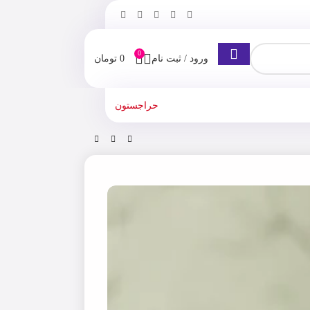
0
ورود / ثبت نام
0
تومان
حراجستون
ه
شامپو
شامپو خشک تخصصی مورفوس morfose زرد