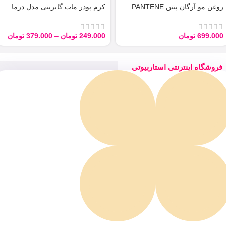
روغن مو آرگان پنتن PANTENE
کرم پودر مات گابرینی مدل درما
ARGAN 100ML
Derma با حجم 40 میل
699.000
تومان
249.000
تومان
–
379.000
تومان
فروشگاه اینترنتی استاربیوتی