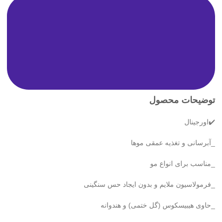
توضیحات محصول
✔️اورجینال
_آبرسانی و تغذیه عمقی موها
_مناسب برای انواع مو
_فرمولاسیون ملایم و بدون ایجاد حس سنگینی
_حاوی هیبیسکوس (گل ختمی) و هندوانه