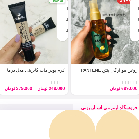
اورجینال
اتمام موجودی
روغن مو آرگان پنتن PANTENE
کرم پودر مات گابرینی مدل درما
ARGAN 100ML
Derma با حجم 40 میل
699.000
تومان
249.000
تومان
–
379.000
تومان
فروشگاه اینترنتی استاربیوتی